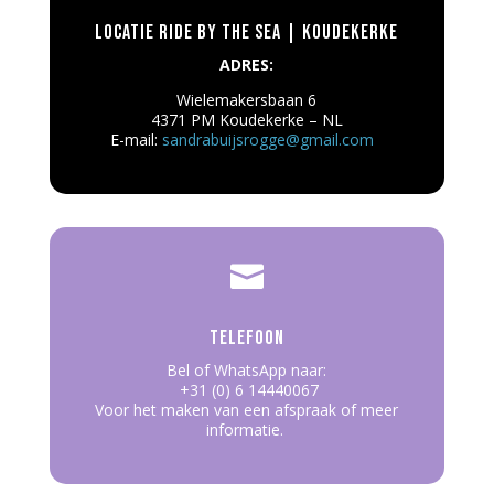
Locatie Ride by the Sea | Koudekerke
ADRES:
Wielemakersbaan 6
4371 PM Koudekerke – NL
E-mail:
sandrabuijsrogge@gmail.com

Telefoon
Bel of WhatsApp naar:
+31 (0) 6 14440067
Voor het maken van een afspraak of meer
informatie.