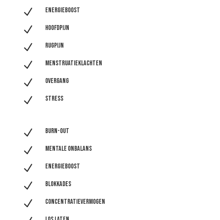
N
Energieboost
N
Hoofdpijn
N
Rugpijn
N
Menstruatieklachten
N
Overgang
N
Stress
N
Burn-out
N
Mentale onbalans
N
Energieboost
N
Blokkades
N
Concentratievermogen
Los laten