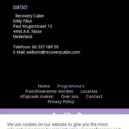
Contact
Recovery Cabin
Eddy Filius
Paul Krugerstraat 12
4443 A.K. Nisse
Nederland
Telefoon: 06 337 189 59
E-Mail: welkom@recoverycabin.com
Home
Programma’s
franchisenemer worden
Locaties
Afspraak maken
Over ons
Contact
Privacy Policy
We use cookies on our website to give you the most
Copyright Recovery Cabin 2021 | Beheer en