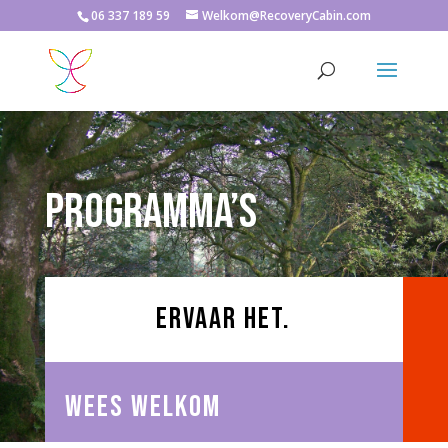
06 337 189 59
Welkom@RecoveryCabin.com
PROGRAMMA’S
ERVAAR HET.
wees welkom