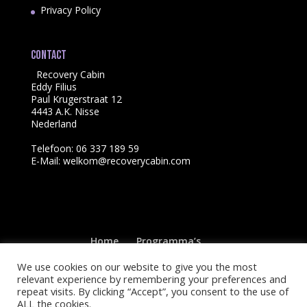
Privacy Policy
Contact
Recovery Cabin
Eddy Filius
Paul Krugerstraat 12
4443 A.K. Nisse
Nederland
Telefoon: 06 337 189 59
E-Mail: welkom@recoverycabin.com
Home
Programma’s
franchisenemer worden
Locaties
Afspraak maken
Over ons
Contact
We use cookies on our website to give you the most
Privacy Policy
relevant experience by remembering your preferences and
repeat visits. By clicking “Accept”, you consent to the use of
ALL the cookies.