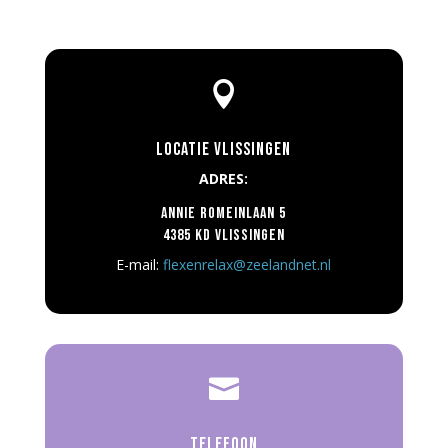

Locatie Vlissingen
ADRES:
Annie Romeinlaan 5
4385 KD Vlissingen
E-mail:
flexenrelax@zeelandnet.nl

Telefoon