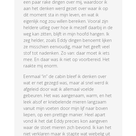
een paar rake dingen over mij, waardoor ik
aan het denken werd gezet over waar ik op
dit moment sta in mijn leven, en wat ik
eigenlijk nog zou willen bereiken. Vooral zijn
heldere uitleg over hoe ik mezelf daarbij in de
weg kan zitten, blijft in mijn hoofd hangen. Ik
zeg helder, zoals Eddy dingen benoemt lijken
ze misschien eenvoudig, maar het geeft veel
stof tot nadenken. Zo van: daar moet ik iets
mee. En daar was ik niet op voorbereid. Het
raakte mij enorm.
Eenmaal “in” de cabin bleef ik denken over
wat er net gezegd was, maar al snel werd ik
afgeleid door wat ik allemaal voelde
gebeuren. Het was aangenaam, warm, en het
leek alsof er kriebelende mieren langzaam
vanuit mijn voeten door mijn lijf naar boven
liepen, op een prettige manier. Heel apart
vond ik het dat Eddy precies kon aangeven
waar de stoet mieren zich bevond. Ik kan het
niet verklaren maar ik stapte wat wiebelig uit