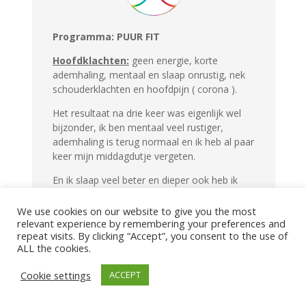
Programma: PUUR FIT
Hoofdklachten:
geen energie, korte
ademhaling, mentaal en slaap onrustig, nek
schouderklachten en hoofdpijn ( corona ).
Het resultaat na drie keer was eigenlijk wel
bijzonder, ik ben mentaal veel rustiger,
ademhaling is terug normaal en ik heb al paar
keer mijn middagdutje vergeten.
En ik slaap veel beter en dieper ook heb ik
meer een hongergevoel, de hoofdpijn is
verbeterd, wel heb ik twee keer achter elkaar
We use cookies on our website to give you the most
een korte migraine aanval gehad ( hoor er
relevant experience by remembering your preferences and
repeat visits. By clicking “Accept”, you consent to the use of
schijnbaar bij )
ALL the cookies.
Na elke sessie als ik er van onder kwam was
Cookie settings
ACCEPT
ik heel stijf, deze stijfheid verdween na het
fietsen en meer plassen dan normaal. O ja
mijn koude onderbenen zijn na de eerste