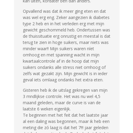
kan uiten, kordater ben dan anders.
Opvallend was dat ik meer ging eten en dat
was wel erg eng. Zeker aangezien ik diabetes
type 2 heb en in het verleden erg met mijn
gewicht geschommeld heb. Ondertussen was
de thuissituatie erg onrustig en meestal is dat
terug te zien in hoge suikers, maar niets was
minder waar!! Mijn suikers waren níet
omhoog en met spanning wacht in mijn
kwartaalcontrole af in de hoop dat mijn
suikers ondanks alle stress niet omhoog of
zelfs wat gezakt zijn. Mijn gewicht is in ieder
geval iets omlaag ondanks het extra eten.
Gisteren heb ik de uitslag gekregen van mijn
3 mndlijkse controle. Het was nu wel 4,5
maand geleden, maar de curve is van de
laatste 6 weken eigenlijk.
Te beginnen met het feit dat het laatste jaar
al een daling was begonnen, maar ik heb een
meting die zó laag is dat het 7!!! jaar geleden