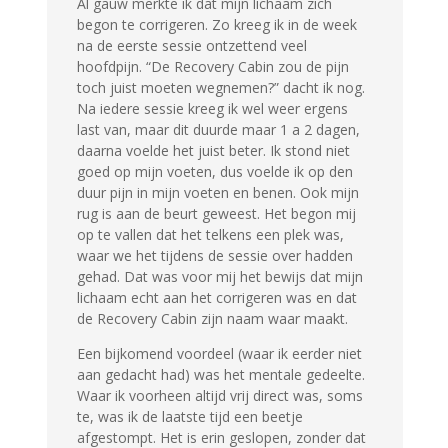
Al gauw merkte ik dat mijn lichaam zich
begon te corrigeren. Zo kreeg ik in de week
na de eerste sessie ontzettend veel
hoofdpijn. “De Recovery Cabin zou de pijn
toch juist moeten wegnemen?” dacht ik nog.
Na iedere sessie kreeg ik wel weer ergens
last van, maar dit duurde maar 1 a 2 dagen,
daarna voelde het juist beter. Ik stond niet
goed op mijn voeten, dus voelde ik op den
duur pijn in mijn voeten en benen. Ook mijn
rug is aan de beurt geweest. Het begon mij
op te vallen dat het telkens een plek was,
waar we het tijdens de sessie over hadden
gehad. Dat was voor mij het bewijs dat mijn
lichaam echt aan het corrigeren was en dat
de Recovery Cabin zijn naam waar maakt.
Een bijkomend voordeel (waar ik eerder niet
aan gedacht had) was het mentale gedeelte.
Waar ik voorheen altijd vrij direct was, soms
te, was ik de laatste tijd een beetje
afgestompt. Het is erin geslopen, zonder dat