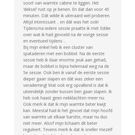
soort van warmte cabine te liggen. Het
‘deksel’ rust op je benen. En dat dan voor 45
minuten. Dát wilde ik uiteraard wel proberen.
Altijd interessant .. en dát was het ook!
Tijdens/na iedere sessie praatte ik met Eddie
over wat ik had gevoeld na de vorige sessie
en eventueel tijdens ..
Bij mijn enkel heb ik een cluster van
spataderen met een bobbel. Na de eerste
sessie heb ik daar enorme jeuk aan gehad,
maar de bobbel is bijna helemaal weg na de
5e sessie. Ook ben ik vanaf de eerste sessie
dieper gaan slapen en dát was zeker een
verademing! Wat ook erg opvallend is dat ik
uiteindelijk zonder kussen ben gaan slapen. Ik
heb ook haast geen nekklachten meer nu.
Ook merk ik dat ik mijn warmte beter kwijt
kan. Meestal had ik het gevoel dat mijn hoofd
van warmte uit elkaar barstte, maar nu dus
niet meer. Alsof mijn lichaam dit beter
reguleert. Tevens merk ik dat ik sneller mezelf